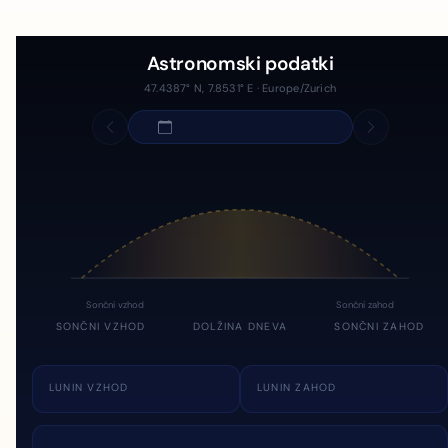
Astronomski podatki
47.4387° N, 7.8531° E · Europe/Zurich
Sončni vzhod
Sončni zahod
SONČNI VZHOD
DOLŽINA DNEVA
SONČNI ZAHOD
LUNIN VZHOD
LUNIN ZAHOD