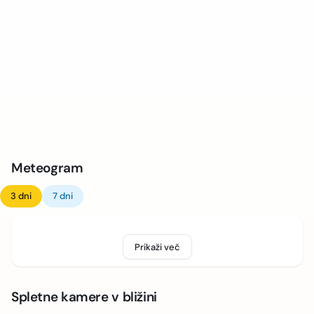
Meteogram
3 dni
7 dni
Prikaži več
Spletne kamere v bližini