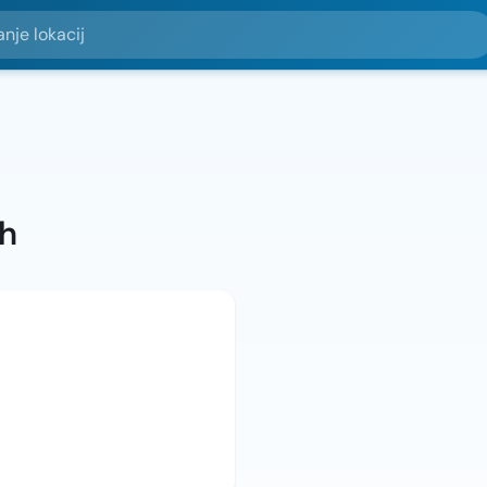
okacij
ah