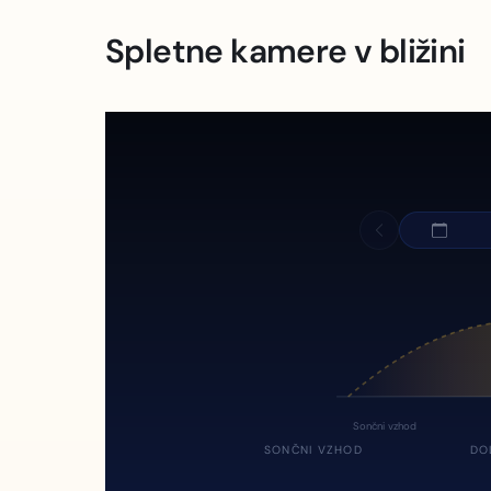
Spletne kamere v bližini
Sončni vzhod
SONČNI VZHOD
DO