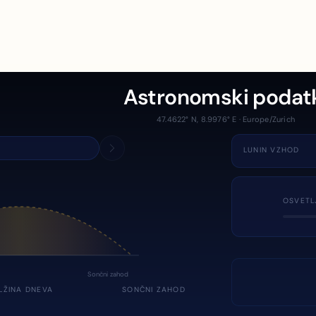
Astronomski podat
47.4622° N, 8.9976° E · Europe/Zurich
LUNIN VZHOD
OSVETL
Sončni zahod
LŽINA DNEVA
SONČNI ZAHOD