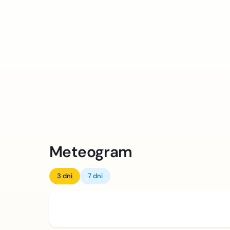
Meteogram
3 dni
7 dni