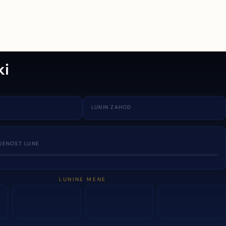
ki
LUNIN ZAHOD
JENOST LUNE
LUNINE MENE