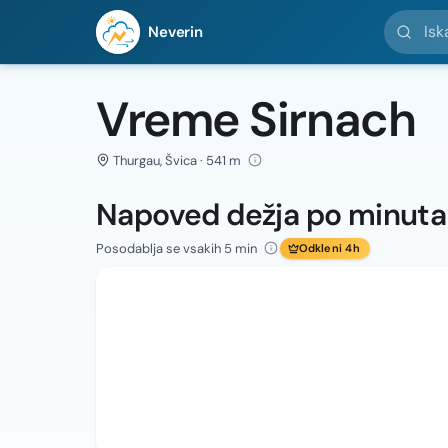
Iskanje l
Neverin
Vreme Sirnach
Thurgau, Švica · 541 m
Napoved dežja po minut
Posodablja se vsakih 5 min
Odkleni 4h