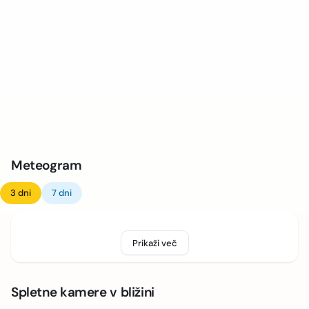
Meteogram
3 dni
7 dni
Prikaži več
Spletne kamere v bližini