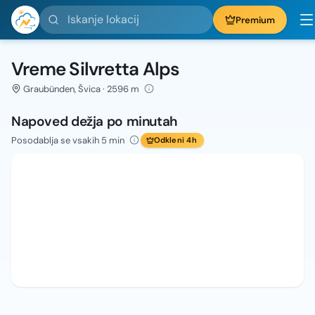
Iskanje lokacij
Premium
Vreme Silvretta Alps
Graubünden, Švica · 2596 m
Napoved dežja po minutah
Posodablja se vsakih 5 min
Odkleni 4h