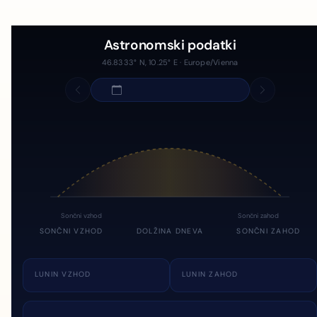
Astronomski podatki
46.8333° N, 10.25° E · Europe/Vienna
Sončni vzhod
Sončni zahod
SONČNI VZHOD
DOLŽINA DNEVA
SONČNI ZAHOD
LUNIN VZHOD
LUNIN ZAHOD