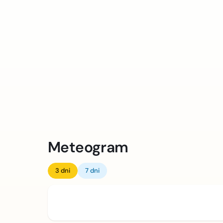
Meteogram
3 dni
7 dni