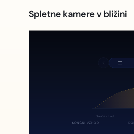
Spletne kamere v bližini
Sončni vzhod
SONČNI VZHOD
DO