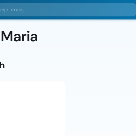
okacij
 Maria
ah