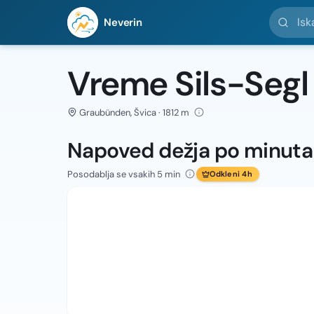
Iskanje l
Neverin
Vreme Sils-Segl
Graubünden, Švica · 1812 m
Napoved dežja po minut
Posodablja se vsakih 5 min
Odkleni 4h