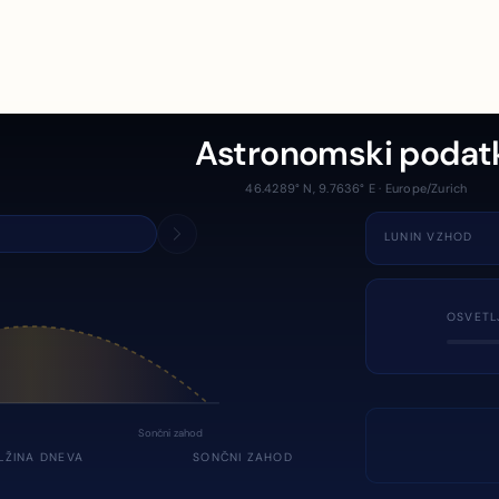
Astronomski podat
46.4289° N, 9.7636° E · Europe/Zurich
LUNIN VZHOD
OSVETL
Sončni zahod
LŽINA DNEVA
SONČNI ZAHOD