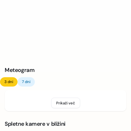
Meteogram
3 dni
7 dni
Prikaži več
Spletne kamere v bližini