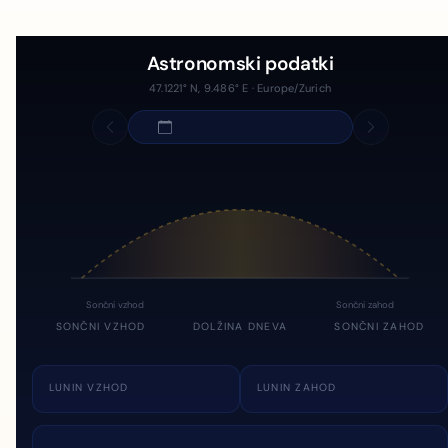
Astronomski podatki
47.1221° N, 9.486° E · Europe/Zurich
Sončni vzhod
Sončni zahod
SONČNI VZHOD
DOLŽINA DNEVA
SONČNI ZAHOD
LUNIN VZHOD
LUNIN ZAHOD