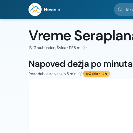
Iskanje l
Neverin
Vreme Seraplan
Graubünden, Švica · 1158 m
Napoved dežja po minut
Posodablja se vsakih 5 min
Odkleni 4h