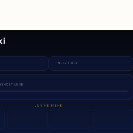
ki
LUNIN ZAHOD
JENOST LUNE
LUNINE MENE