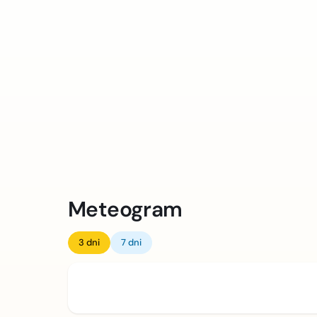
Meteogram
3 dni
7 dni