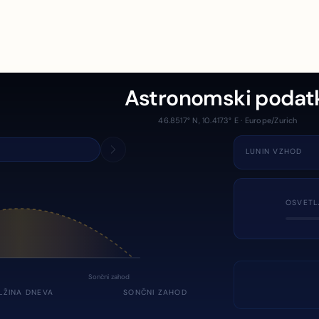
Astronomski podat
46.8517° N, 10.4173° E · Europe/Zurich
LUNIN VZHOD
OSVETL
Sončni zahod
LŽINA DNEVA
SONČNI ZAHOD