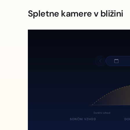
Spletne kamere v bližini
Sončni vzhod
SONČNI VZHOD
DO