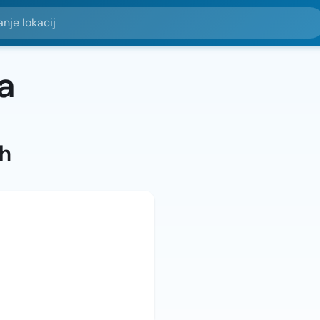
okacij
a
ah