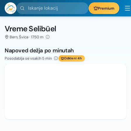
Iskanje lokacij
Premium
Vreme Selibüel
Bern, Švica · 1750 m
Napoved dežja po minutah
Posodablja se vsakih 5 min
Odkleni 4h