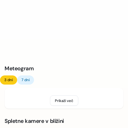
Meteogram
3 dni
7 dni
Prikaži več
Spletne kamere v bližini