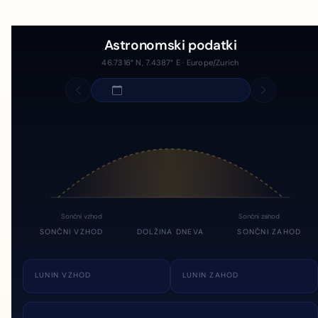
Astronomski podatki
46.7316° N, 7.4387° E · Europe/Zurich
Sončni vzhod
Sončni zahod
SONČNI VZHOD
DOLŽINA DNEVA
SONČNI ZAHOD
LUNIN VZHOD
LUNIN ZAHOD