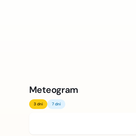
Meteogram
3 dni
7 dni