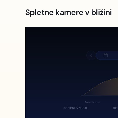
Spletne kamere v bližini
Sončni vzhod
SONČNI VZHOD
DO