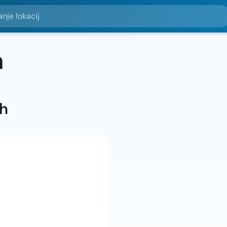
okacij
a
ah