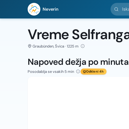
Iskanje l
Neverin
Vreme Selfrang
Graubünden, Švica · 1225 m
Napoved dežja po minut
Posodablja se vsakih 5 min
Odkleni 4h