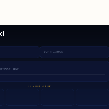
ki
LUNIN ZAHOD
JENOST LUNE
LUNINE MENE