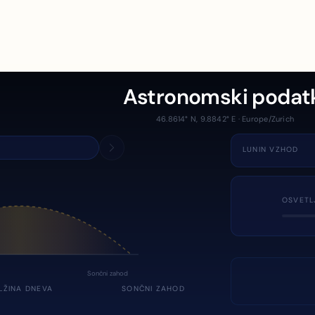
Astronomski podat
46.8614° N, 9.8842° E · Europe/Zurich
LUNIN VZHOD
OSVETL
Sončni zahod
LŽINA DNEVA
SONČNI ZAHOD