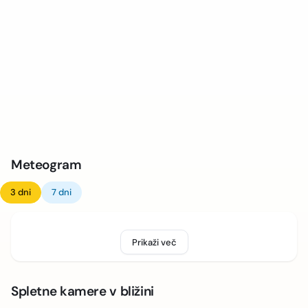
Meteogram
3 dni
7 dni
Prikaži več
Spletne kamere v bližini