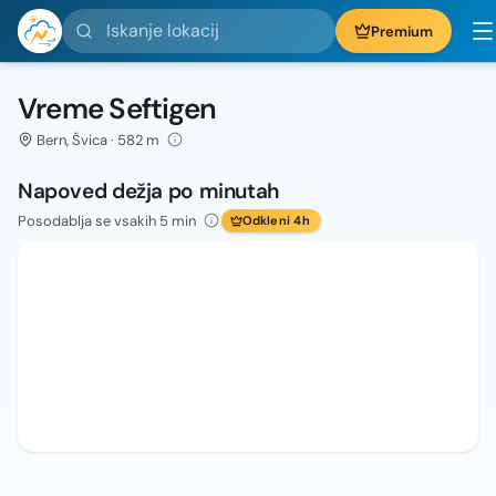
Iskanje lokacij
Premium
Vreme Seftigen
Bern, Švica · 582 m
Napoved dežja po minutah
Posodablja se vsakih 5 min
Odkleni 4h