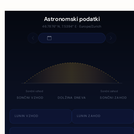
Astronomski podatki
46.7876° N, 7.5394° E · Europe/Zurich
Sončni vzhod
Sončni zahod
SONČNI VZHOD
DOLŽINA DNEVA
SONČNI ZAHOD
LUNIN VZHOD
LUNIN ZAHOD