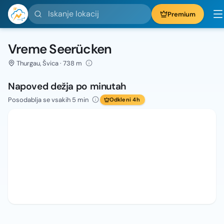
Iskanje lokacij
Premium
Vreme Seerücken
Thurgau, Švica · 738 m
Napoved dežja po minutah
Posodablja se vsakih 5 min
Odkleni 4h