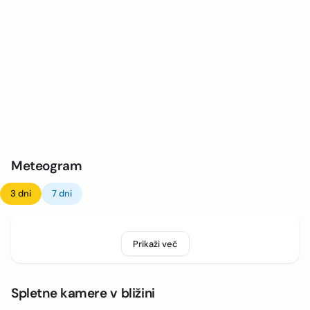
Meteogram
3 dni
7 dni
Prikaži več
Spletne kamere v bližini