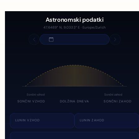
Astronomski podatki
47.6489° N, 9.0333° E · Europe/Zurich
Sončni vzhod
Sončni zahod
SONČNI VZHOD
DOLŽINA DNEVA
SONČNI ZAHOD
LUNIN VZHOD
LUNIN ZAHOD