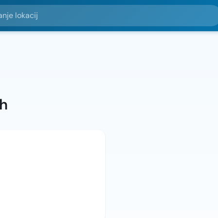
okacij
ah