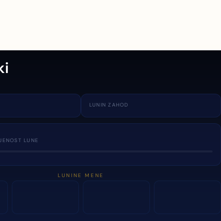
ki
LUNIN ZAHOD
JENOST LUNE
LUNINE MENE