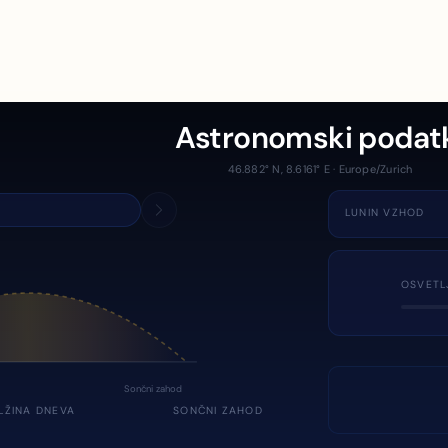
Astronomski podat
46.882° N, 8.6161° E · Europe/Zurich
LUNIN VZHOD
OSVETL
Sončni zahod
LŽINA DNEVA
SONČNI ZAHOD