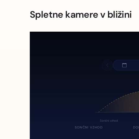
Spletne kamere v bližini
Sončni vzhod
SONČNI VZHOD
DO