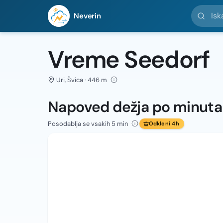
Iskanje l
Neverin
Vreme Seedorf
Uri, Švica · 446 m
Napoved dežja po minut
Posodablja se vsakih 5 min
Odkleni 4h