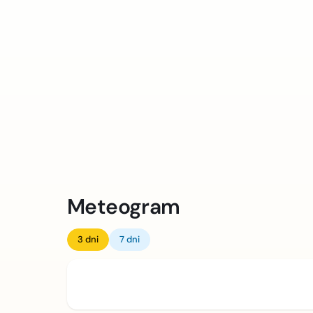
Meteogram
3 dni
7 dni