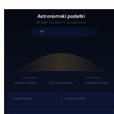
Astronomski podatki
46.7565° N, 8.3144° E · Europe/Zurich
Sončni vzhod
Sončni zahod
SONČNI VZHOD
DOLŽINA DNEVA
SONČNI ZAHOD
LUNIN VZHOD
LUNIN ZAHOD