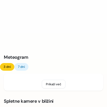
Meteogram
3 dni
7 dni
Prikaži več
Spletne kamere v bližini