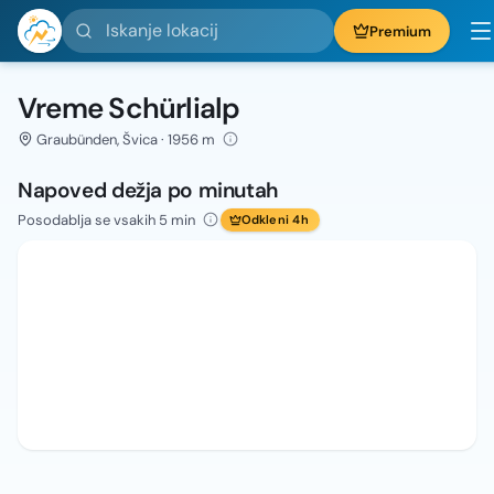
Iskanje lokacij
Premium
Vreme Schürlialp
Graubünden, Švica · 1956 m
Napoved dežja po minutah
Posodablja se vsakih 5 min
Odkleni 4h