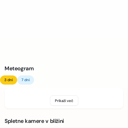
Meteogram
3 dni
7 dni
Prikaži več
Spletne kamere v bližini