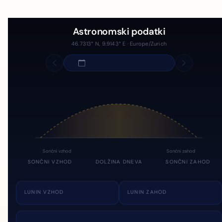
Astronomski podatki
46.7313° N, 9.9143° E · Europe/Zurich
Sončni vzhod
Sončni zahod
SONČNI VZHOD
DOLŽINA DNEVA
SONČNI ZAHOD
LUNIN VZHOD
LUNIN ZAHOD