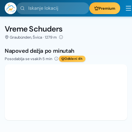
Iskanje lokacij
Premium
Vreme Schuders
Graubünden, Švica · 1279 m
Napoved dežja po minutah
Posodablja se vsakih 5 min
Odkleni 4h