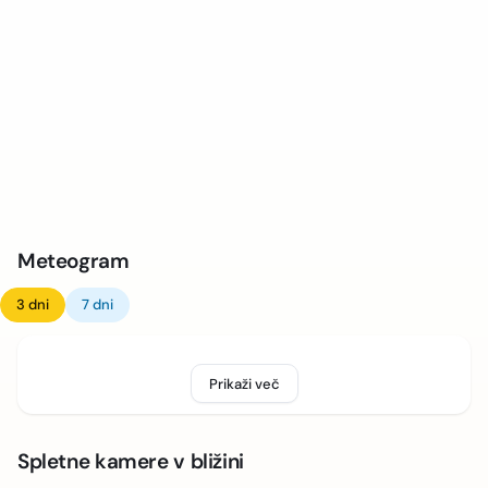
Meteogram
3 dni
7 dni
Prikaži več
Spletne kamere v bližini