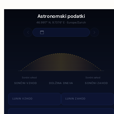
Astronomski podatki
46.9917° N, 9.7376° E · Europe/Zurich
Sončni vzhod
Sončni zahod
SONČNI VZHOD
DOLŽINA DNEVA
SONČNI ZAHOD
LUNIN VZHOD
LUNIN ZAHOD