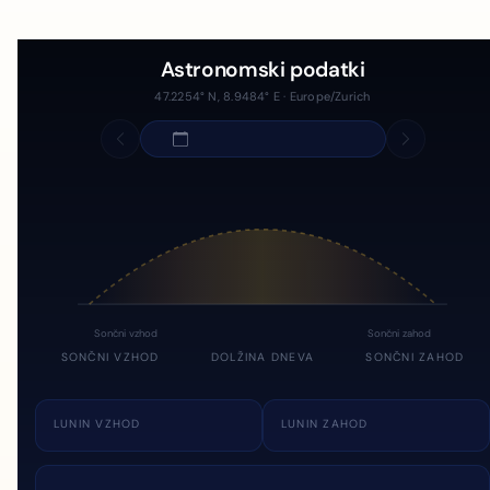
Astronomski podatki
47.2254° N, 8.9484° E · Europe/Zurich
Sončni vzhod
Sončni zahod
SONČNI VZHOD
DOLŽINA DNEVA
SONČNI ZAHOD
LUNIN VZHOD
LUNIN ZAHOD