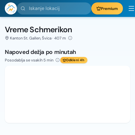
Iskanje lokacij
Premium
Vreme Schmerikon
Kanton St. Gallen, Švica · 407 m
Napoved dežja po minutah
Posodablja se vsakih 5 min
Odkleni 4h