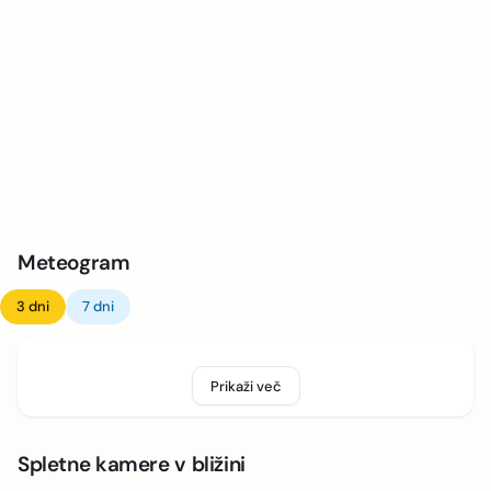
Meteogram
3 dni
7 dni
Prikaži več
Spletne kamere v bližini