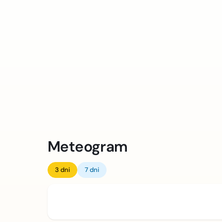
Meteogram
3 dni
7 dni