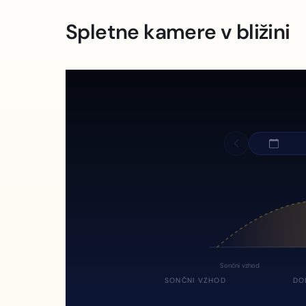
Spletne kamere v bližini
Sončni vzhod
SONČNI VZHOD
DO