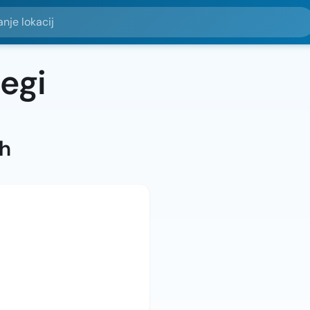
okacij
egi
ah