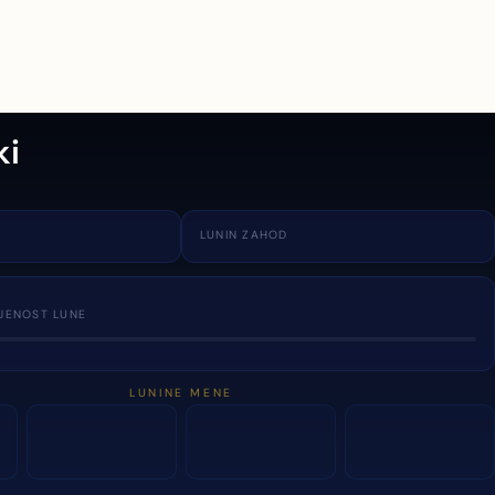
ki
LUNIN ZAHOD
JENOST LUNE
LUNINE MENE