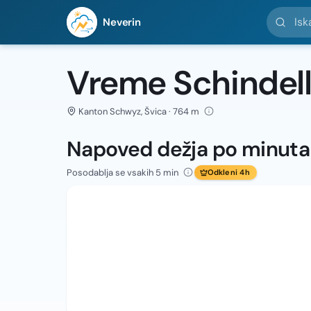
Iskanje l
Neverin
Vreme Schindell
Kanton Schwyz, Švica · 764 m
Napoved dežja po minut
Posodablja se vsakih 5 min
Odkleni 4h