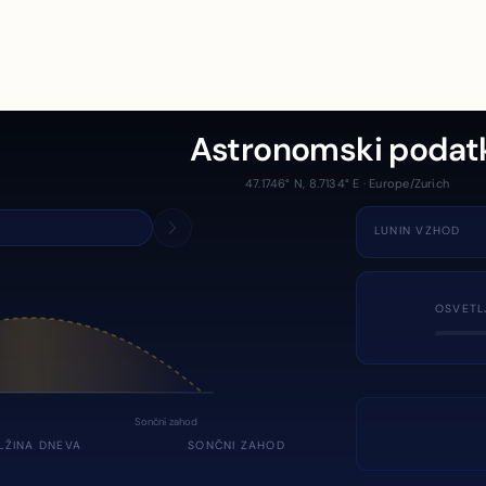
Astronomski podat
47.1746° N, 8.7134° E · Europe/Zurich
LUNIN VZHOD
OSVETL
Sončni zahod
LŽINA DNEVA
SONČNI ZAHOD