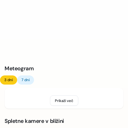
Meteogram
3 dni
7 dni
Prikaži več
Spletne kamere v bližini