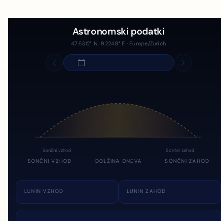
Astronomski podatki
47.6312° N, 9.2248° E · Europe/Zurich
Sončni vzhod
Sončni zahod
SONČNI VZHOD
DOLŽINA DNEVA
SONČNI ZAHOD
LUNIN VZHOD
LUNIN ZAHOD