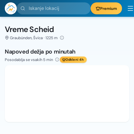
Iskanje lokacij
Premium
Vreme Scheid
Graubünden, Švica · 1225 m
Napoved dežja po minutah
Posodablja se vsakih 5 min
Odkleni 4h