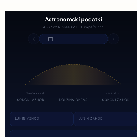
Astronomski podatki
46.7772° N, 9.4485° E · Europe/Zurich
Sončni vzhod
Sončni zahod
SONČNI VZHOD
DOLŽINA DNEVA
SONČNI ZAHOD
LUNIN VZHOD
LUNIN ZAHOD