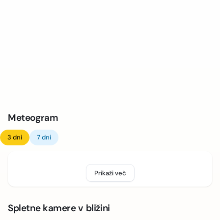
Meteogram
3 dni
7 dni
Prikaži več
Spletne kamere v bližini