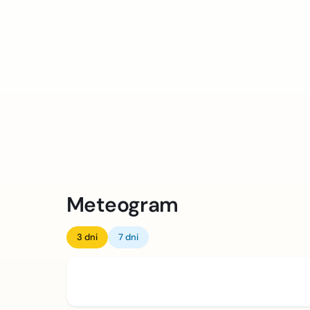
Meteogram
3 dni
7 dni