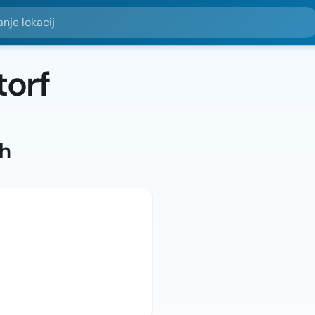
okacij
orf
ah