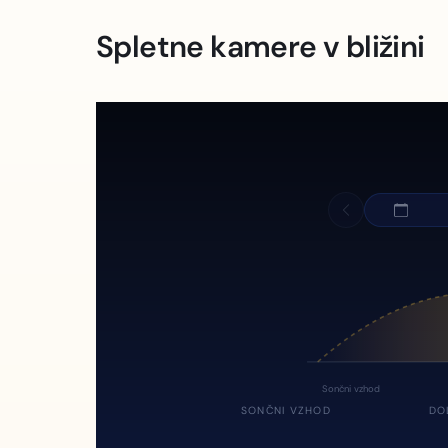
Spletne kamere v bližini
Sončni vzhod
SONČNI VZHOD
DO