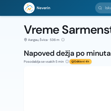
Iskanje l
Neverin
Vreme Sarmenst
Aargau, Švica · 536 m
Napoved dežja po minut
Posodablja se vsakih 5 min
Odkleni 4h