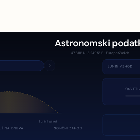
Astronomski podat
47.3111° N, 8.2495° E · Europe/Zurich
LUNIN VZHOD
OSVETL
Sončni zahod
LŽINA DNEVA
SONČNI ZAHOD