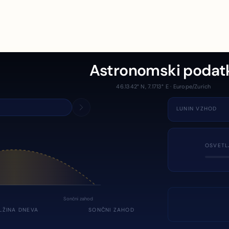
Astronomski podat
46.1342° N, 7.1713° E · Europe/Zurich
LUNIN VZHOD
OSVETL
Sončni zahod
LŽINA DNEVA
SONČNI ZAHOD