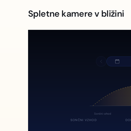
Spletne kamere v bližini
Sončni vzhod
SONČNI VZHOD
DO