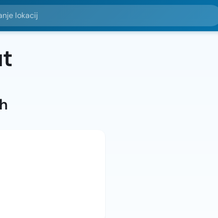
okacij
t
ah