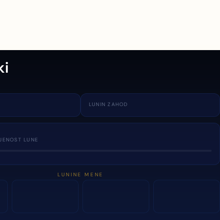
ki
LUNIN ZAHOD
JENOST LUNE
LUNINE MENE