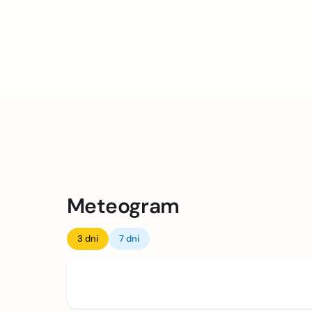
Meteogram
3 dni
7 dni