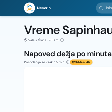
Iskanje l
Neverin
Vreme Sapinhau
Valais, Švica · 930 m
Napoved dežja po minut
Posodablja se vsakih 5 min
Odkleni 4h