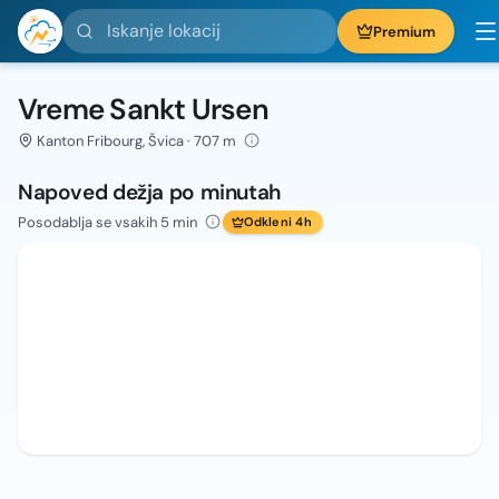
Iskanje lokacij
Premium
Vreme Sankt Ursen
Kanton Fribourg, Švica · 707 m
Napoved dežja po minutah
Posodablja se vsakih 5 min
Odkleni 4h