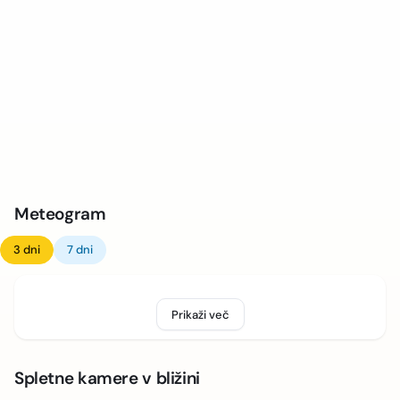
Meteogram
3 dni
7 dni
Prikaži več
Spletne kamere v bližini