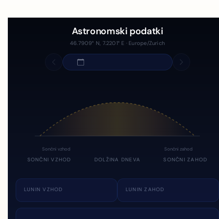
Astronomski podatki
46.7909° N, 7.2201° E · Europe/Zurich
Sončni vzhod
Sončni zahod
SONČNI VZHOD
DOLŽINA DNEVA
SONČNI ZAHOD
LUNIN VZHOD
LUNIN ZAHOD