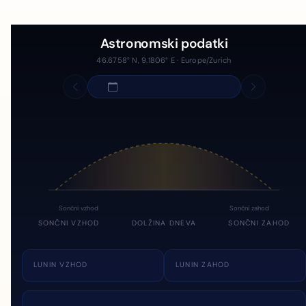
Astronomski podatki
46.6758° N, 9.1806° E · Europe/Zurich
Sončni vzhod
Sončni zahod
SONČNI VZHOD
DOLŽINA DNEVA
SONČNI ZAHOD
LUNIN VZHOD
LUNIN ZAHOD