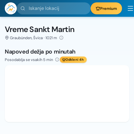
Iskanje lokacij
Premium
Vreme Sankt Martin
Graubünden, Švica · 1021 m
Napoved dežja po minutah
Posodablja se vsakih 5 min
Odkleni 4h