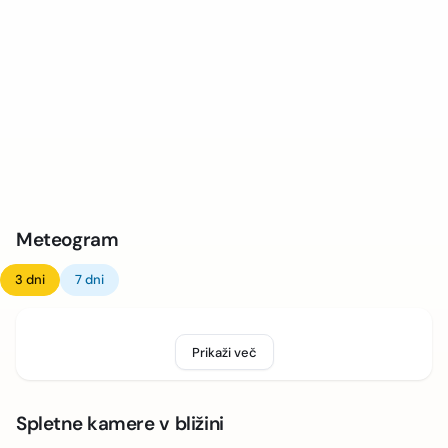
Meteogram
3 dni
7 dni
Prikaži več
Spletne kamere v bližini