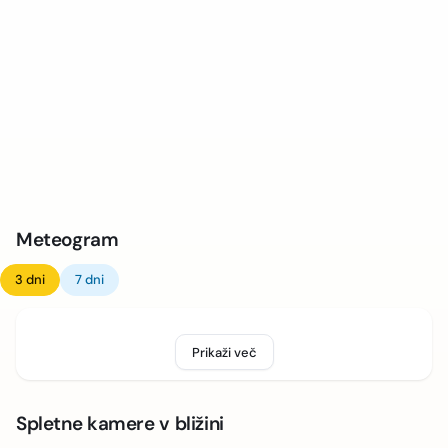
Meteogram
3 dni
7 dni
Prikaži več
Spletne kamere v bližini