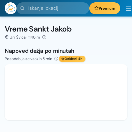
Iskanje lokacij
Premium
Vreme Sankt Jakob
Uri, Švica · 1140 m
Napoved dežja po minutah
Posodablja se vsakih 5 min
Odkleni 4h