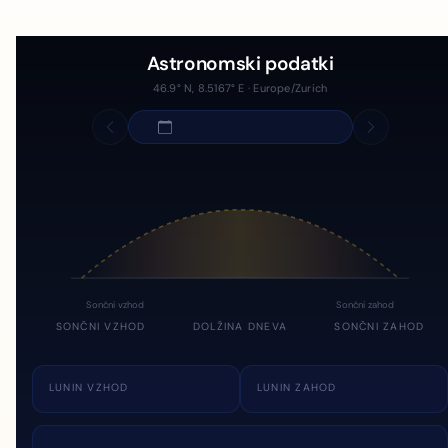
Astronomski podatki
46.9° N, 8.5167° E · Europe/Zurich
Sončni vzhod
Sončni zahod
SONČNI VZHOD
DOLŽINA DNEVA
SONČNI ZAHOD
LUNIN VZHOD
LUNIN ZAHOD