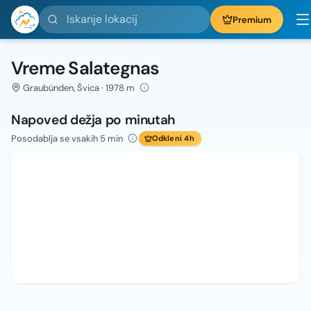
Iskanje lokacij
Premium
Vreme Salategnas
Graubünden, Švica · 1978 m
Napoved dežja po minutah
Posodablja se vsakih 5 min
Odkleni 4h