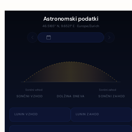
Astronomski podatki
46.5165° N, 9.6521° E · Europe/Zurich
Sončni vzhod
Sončni zahod
SONČNI VZHOD
DOLŽINA DNEVA
SONČNI ZAHOD
LUNIN VZHOD
LUNIN ZAHOD