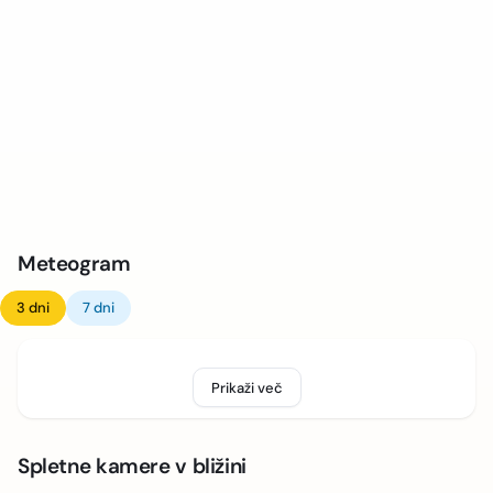
Meteogram
3 dni
7 dni
Prikaži več
Spletne kamere v bližini