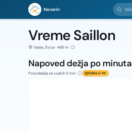
Iskanje l
Neverin
Vreme Saillon
Valais, Švica · 466 m
Napoved dežja po minut
Posodablja se vsakih 5 min
Odkleni 4h