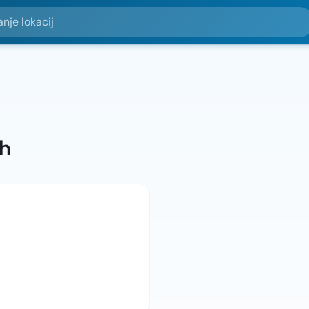
okacij
ah