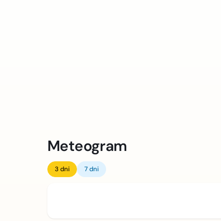
Meteogram
3 dni
7 dni