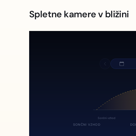
Spletne kamere v bližini
Sončni vzhod
SONČNI VZHOD
DO