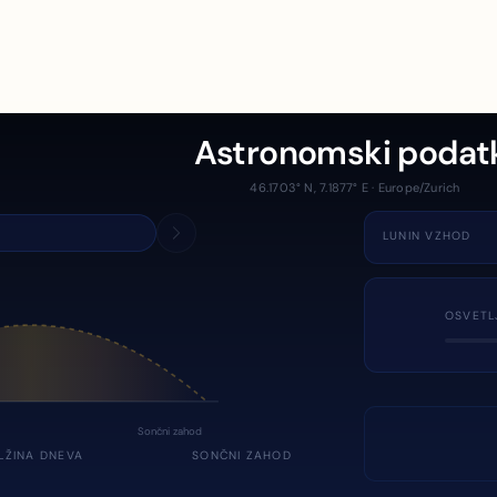
Astronomski podat
46.1703° N, 7.1877° E · Europe/Zurich
LUNIN VZHOD
OSVETL
Sončni zahod
LŽINA DNEVA
SONČNI ZAHOD