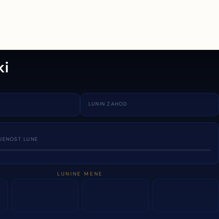
ki
LUNIN ZAHOD
JENOST LUNE
LUNINE MENE