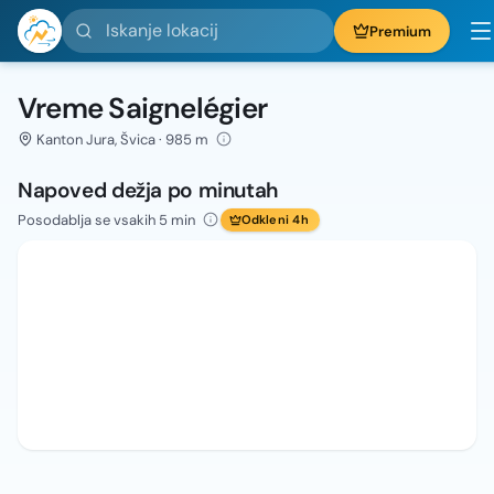
Iskanje lokacij
Premium
Vreme Saignelégier
Kanton Jura, Švica · 985 m
Napoved dežja po minutah
Posodablja se vsakih 5 min
Odkleni 4h