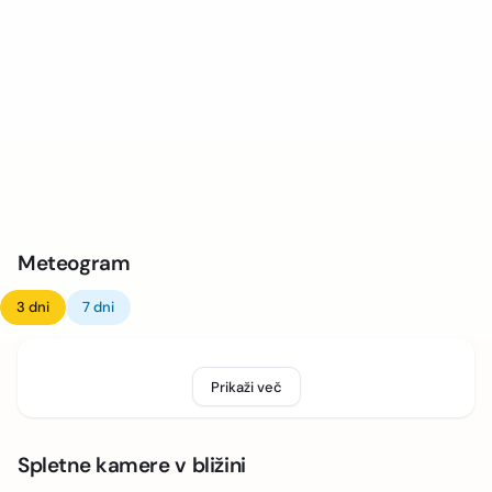
Meteogram
3 dni
7 dni
Prikaži več
Spletne kamere v bližini