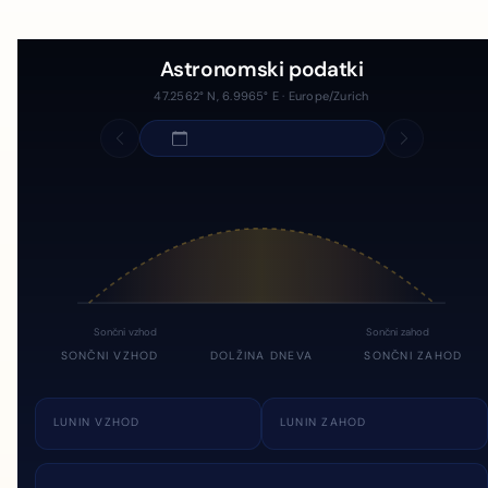
Astronomski podatki
47.2562° N, 6.9965° E · Europe/Zurich
Sončni vzhod
Sončni zahod
SONČNI VZHOD
DOLŽINA DNEVA
SONČNI ZAHOD
LUNIN VZHOD
LUNIN ZAHOD