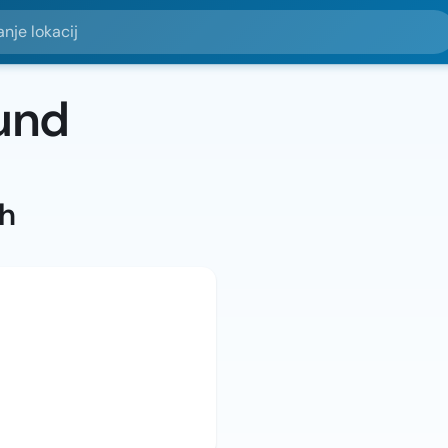
okacij
und
ah