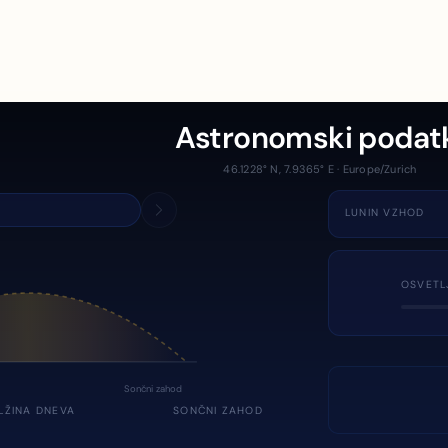
Astronomski podat
46.1228° N, 7.9365° E · Europe/Zurich
LUNIN VZHOD
OSVETL
Sončni zahod
LŽINA DNEVA
SONČNI ZAHOD