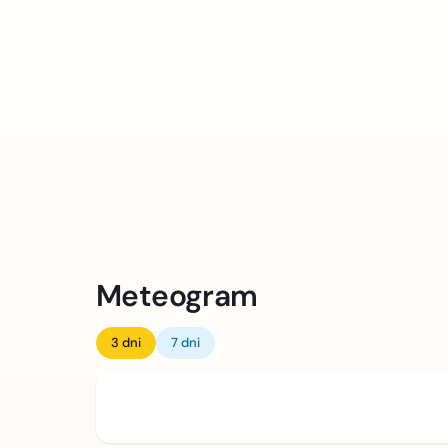
Meteogram
3 dni
7 dni