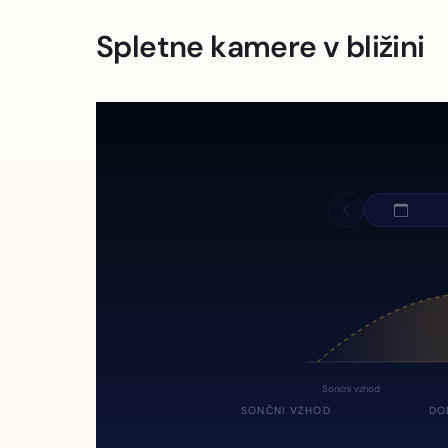
Spletne kamere v bližini
Sončni vzhod
SONČNI VZHOD
DO