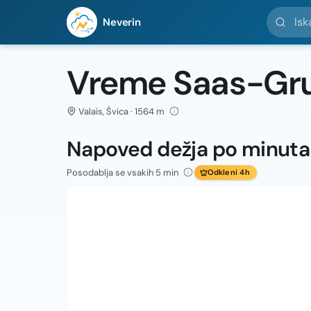
Iskanje l
Neverin
Vreme Saas-Gr
Valais, Švica · 1564 m
Napoved dežja po minut
Posodablja se vsakih 5 min
Odkleni 4h