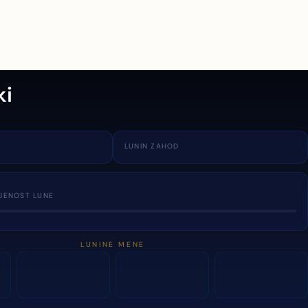
ki
LUNIN ZAHOD
JENOST LUNE
LUNINE MENE