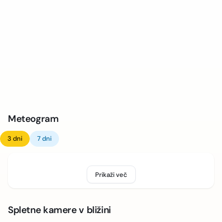
Meteogram
3 dni
7 dni
Prikaži več
Spletne kamere v bližini