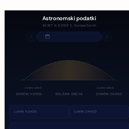
Astronomski podatki
46.187° N, 6.0138° E · Europe/Zurich
Sončni vzhod
Sončni zahod
SONČNI VZHOD
DOLŽINA DNEVA
SONČNI ZAHOD
LUNIN VZHOD
LUNIN ZAHOD