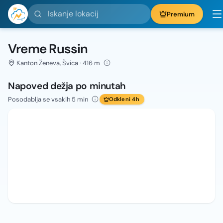
Iskanje lokacij
Premium
Vreme Russin
Kanton Ženeva, Švica · 416 m
Napoved dežja po minutah
Posodablja se vsakih 5 min
Odkleni 4h