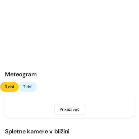
Meteogram
3 dni
7 dni
Prikaži več
Spletne kamere v bližini