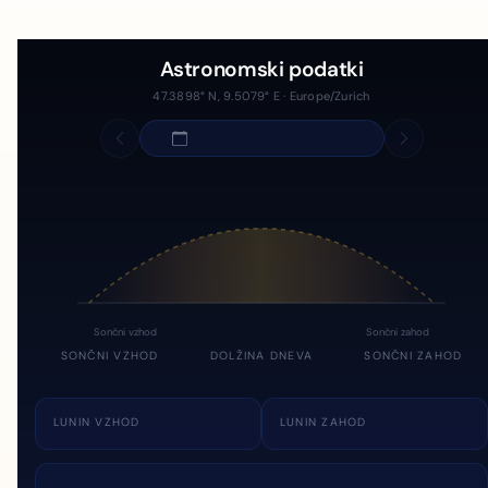
Astronomski podatki
47.3898° N, 9.5079° E · Europe/Zurich
Sončni vzhod
Sončni zahod
SONČNI VZHOD
DOLŽINA DNEVA
SONČNI ZAHOD
LUNIN VZHOD
LUNIN ZAHOD