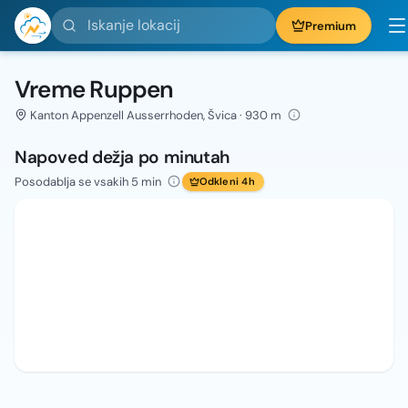
Iskanje lokacij
Premium
Vreme Ruppen
Kanton Appenzell Ausserrhoden, Švica · 930 m
Napoved dežja po minutah
Posodablja se vsakih 5 min
Odkleni 4h