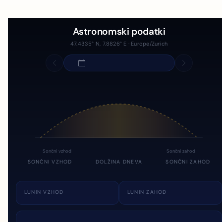
Astronomski podatki
47.4335° N, 7.8826° E · Europe/Zurich
Sončni vzhod
Sončni zahod
SONČNI VZHOD
DOLŽINA DNEVA
SONČNI ZAHOD
LUNIN VZHOD
LUNIN ZAHOD