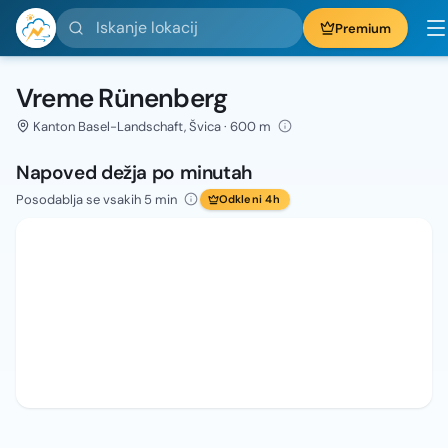
Iskanje lokacij
Premium
Vreme Rünenberg
Kanton Basel-Landschaft, Švica · 600 m
Napoved dežja po minutah
Posodablja se vsakih 5 min
Odkleni 4h