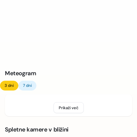
Meteogram
3 dni
7 dni
Prikaži več
Spletne kamere v bližini