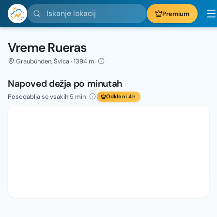
Iskanje lokacij
Premium
Vreme Rueras
Graubünden, Švica · 1394 m
Napoved dežja po minutah
Posodablja se vsakih 5 min
Odkleni 4h