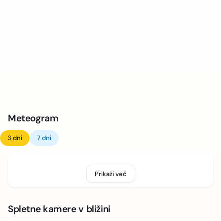
Meteogram
3 dni
7 dni
Prikaži več
Spletne kamere v bližini