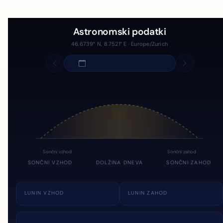
Astronomski podatki
46.6739° N, 8.7521° E · Europe/Zurich
Sončni vzhod
Sončni zahod
SONČNI VZHOD
DOLŽINA DNEVA
SONČNI ZAHOD
LUNIN VZHOD
LUNIN ZAHOD