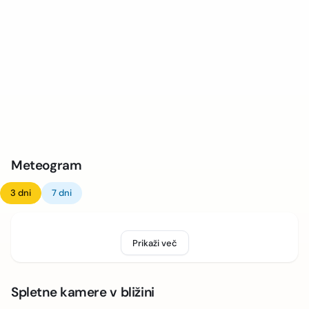
Meteogram
3 dni
7 dni
Prikaži več
Spletne kamere v bližini