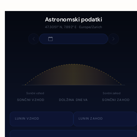
Astronomski podatki
47.3051° N, 7.892° E · Europe/Zurich
Sončni vzhod
Sončni zahod
SONČNI VZHOD
DOLŽINA DNEVA
SONČNI ZAHOD
LUNIN VZHOD
LUNIN ZAHOD