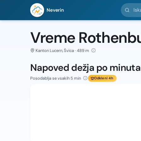
Iskanje l
Neverin
Vreme Rothenb
Kanton Lucern, Švica · 489 m
Napoved dežja po minut
Posodablja se vsakih 5 min
Odkleni 4h