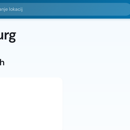
okacij
urg
ah