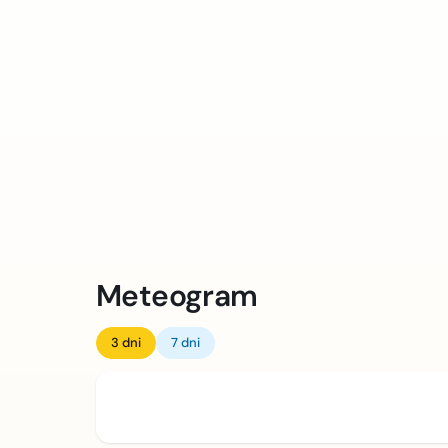
Meteogram
3 dni
7 dni