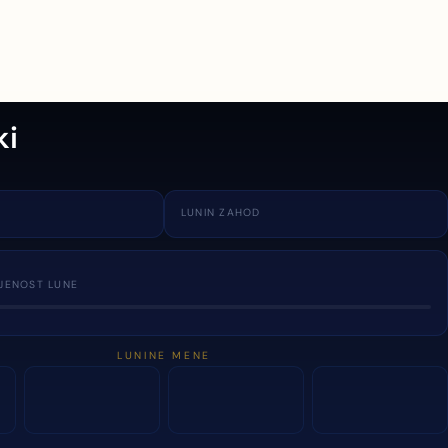
ki
LUNIN ZAHOD
JENOST LUNE
LUNINE MENE