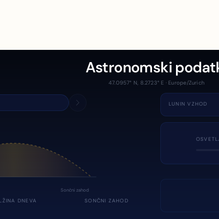
Astronomski podat
47.0957° N, 8.2723° E · Europe/Zurich
LUNIN VZHOD
OSVETL
Sončni zahod
LŽINA DNEVA
SONČNI ZAHOD