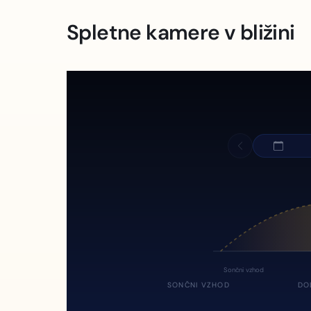
Spletne kamere v bližini
Sončni vzhod
SONČNI VZHOD
DO