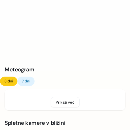
Meteogram
3 dni
7 dni
Prikaži več
Spletne kamere v bližini