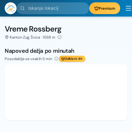
Iskanje lokacij
Premium
Vreme Rossberg
Kanton Zug, Švica · 1568 m
Napoved dežja po minutah
Posodablja se vsakih 5 min
Odkleni 4h