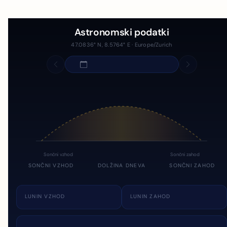
Astronomski podatki
47.0836° N, 8.5764° E · Europe/Zurich
Sončni vzhod
Sončni zahod
SONČNI VZHOD
DOLŽINA DNEVA
SONČNI ZAHOD
LUNIN VZHOD
LUNIN ZAHOD