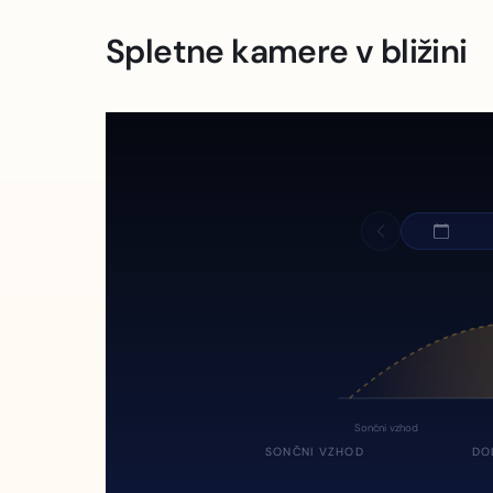
Spletne kamere v bližini
Sončni vzhod
SONČNI VZHOD
DO