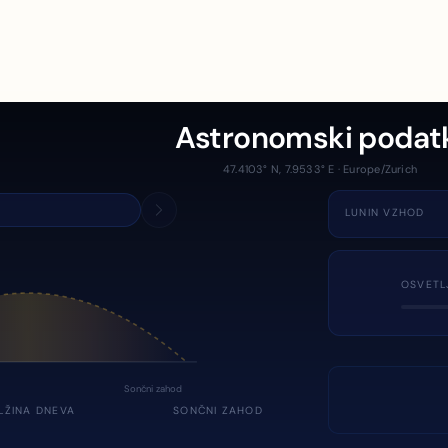
Astronomski podat
47.4103° N, 7.9533° E · Europe/Zurich
LUNIN VZHOD
OSVETL
Sončni zahod
LŽINA DNEVA
SONČNI ZAHOD