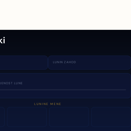
ki
LUNIN ZAHOD
JENOST LUNE
LUNINE MENE