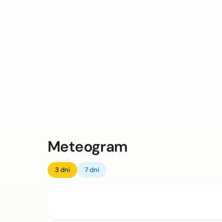
Meteogram
3 dni
7 dni