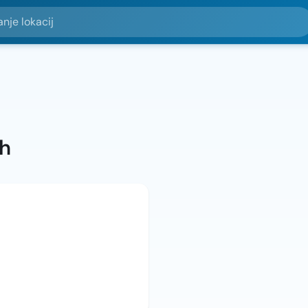
okacij
ah