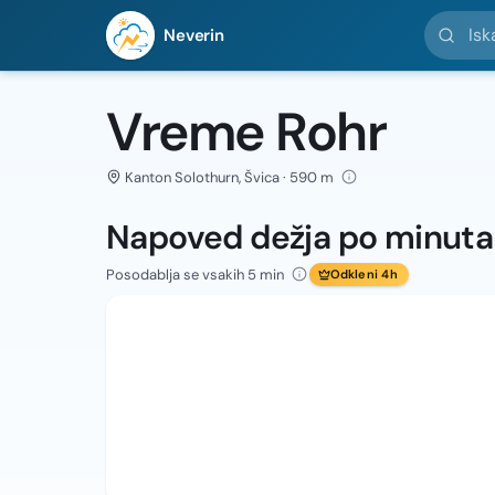
Iskanje l
Neverin
Vreme Rohr
Kanton Solothurn, Švica · 590 m
Napoved dežja po minut
Posodablja se vsakih 5 min
Odkleni 4h