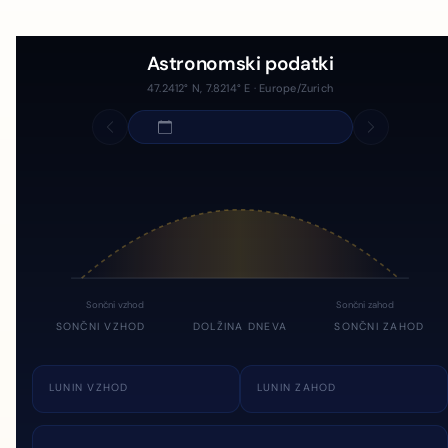
Astronomski podatki
47.2412° N, 7.8214° E · Europe/Zurich
Sončni vzhod
Sončni zahod
SONČNI VZHOD
DOLŽINA DNEVA
SONČNI ZAHOD
LUNIN VZHOD
LUNIN ZAHOD