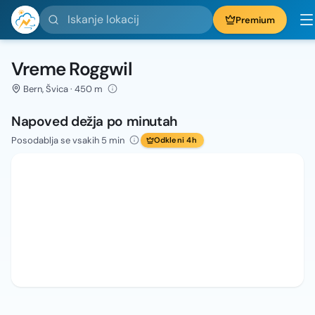
Iskanje lokacij
Premium
Vreme Roggwil
Bern, Švica · 450 m
Napoved dežja po minutah
Posodablja se vsakih 5 min
Odkleni 4h