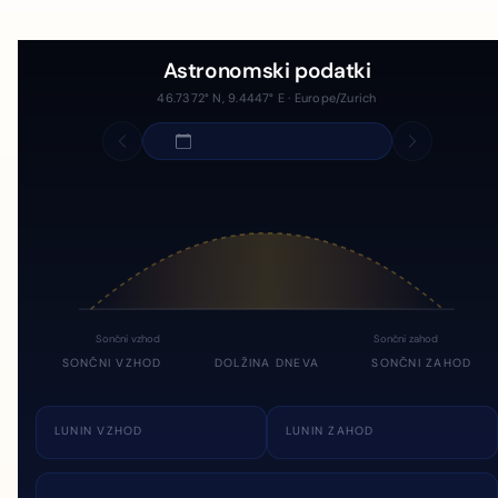
Astronomski podatki
46.7372° N, 9.4447° E · Europe/Zurich
Sončni vzhod
Sončni zahod
SONČNI VZHOD
DOLŽINA DNEVA
SONČNI ZAHOD
LUNIN VZHOD
LUNIN ZAHOD