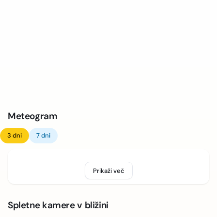
Meteogram
3 dni
7 dni
Prikaži več
Spletne kamere v bližini