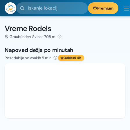
Iskanje lokacij
Premium
Vreme Rodels
Graubünden, Švica · 708 m
Napoved dežja po minutah
Posodablja se vsakih 5 min
Odkleni 4h