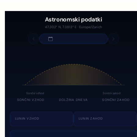
Astronomski podatki
47.302° N, 7.3813° E · Europe/Zurich
Sončni vzhod
Sončni zahod
SONČNI VZHOD
DOLŽINA DNEVA
SONČNI ZAHOD
LUNIN VZHOD
LUNIN ZAHOD