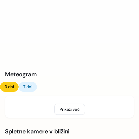
Meteogram
3 dni
7 dni
Prikaži več
Spletne kamere v bližini