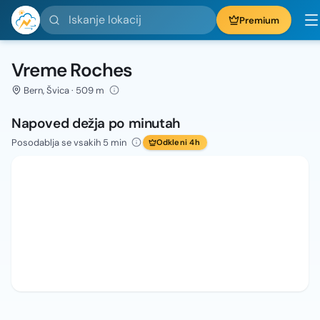
Iskanje lokacij
Premium
Vreme Roches
Bern, Švica · 509 m
Napoved dežja po minutah
Posodablja se vsakih 5 min
Odkleni 4h