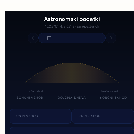
Astronomski podatki
47.0275° N, 8.52° E · Europe/Zurich
Sončni vzhod
Sončni zahod
SONČNI VZHOD
DOLŽINA DNEVA
SONČNI ZAHOD
LUNIN VZHOD
LUNIN ZAHOD