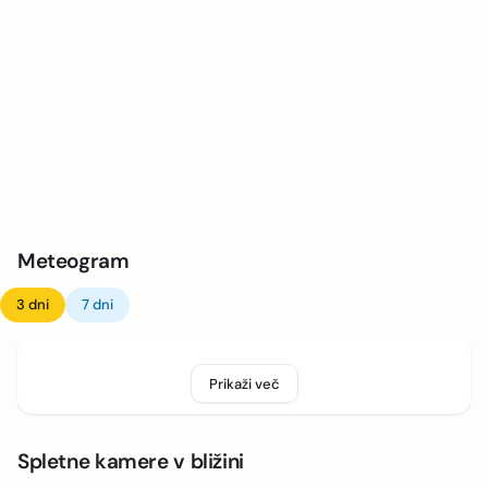
Meteogram
3 dni
7 dni
Prikaži več
Spletne kamere v bližini