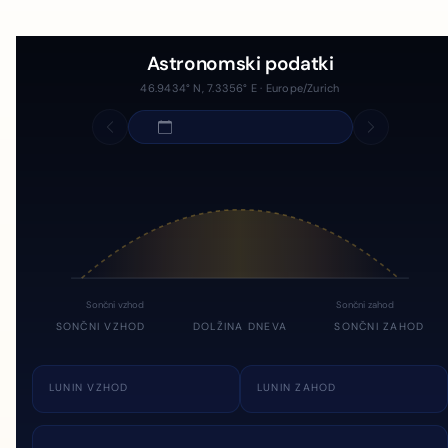
Astronomski podatki
46.9434° N, 7.3356° E · Europe/Zurich
Sončni vzhod
Sončni zahod
SONČNI VZHOD
DOLŽINA DNEVA
SONČNI ZAHOD
LUNIN VZHOD
LUNIN ZAHOD