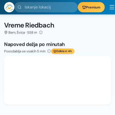
Iskanje lokacij
Premium
Vreme Riedbach
Bern, Švica · 558 m
Napoved dežja po minutah
Posodablja se vsakih 5 min
Odkleni 4h