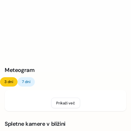
Meteogram
3 dni
7 dni
Prikaži več
Spletne kamere v bližini