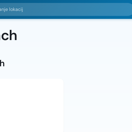
okacij
ach
ah