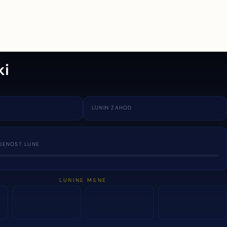
ki
LUNIN ZAHOD
JENOST LUNE
LUNINE MENE