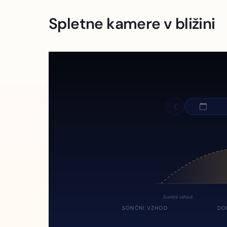
Spletne kamere v bližini
Sončni vzhod
SONČNI VZHOD
DO