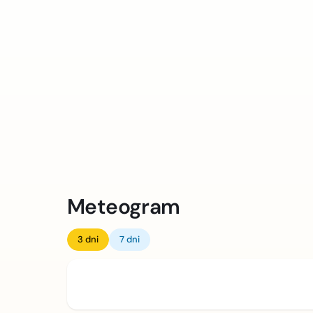
Meteogram
3 dni
7 dni