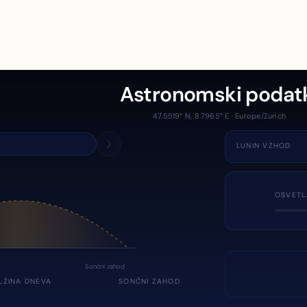
Astronomski podat
47.5519° N, 8.7965° E · Europe/Zurich
LUNIN VZHOD
OSVETL
Sončni zahod
LŽINA DNEVA
SONČNI ZAHOD