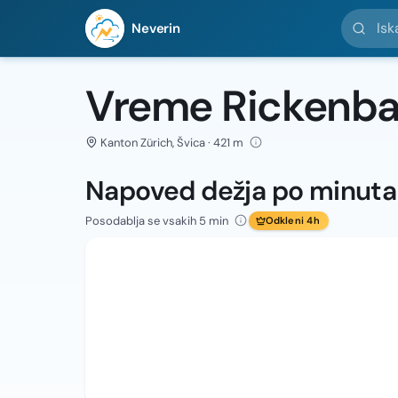
Iskanje l
Neverin
Vreme Rickenb
Kanton Zürich, Švica · 421 m
Napoved dežja po minut
Posodablja se vsakih 5 min
Odkleni 4h