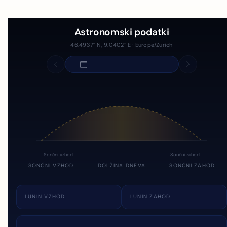
Astronomski podatki
46.4937° N, 9.0402° E · Europe/Zurich
Sončni vzhod
Sončni zahod
SONČNI VZHOD
DOLŽINA DNEVA
SONČNI ZAHOD
LUNIN VZHOD
LUNIN ZAHOD