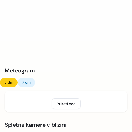
Meteogram
3 dni
7 dni
Prikaži več
Spletne kamere v bližini