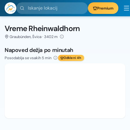
Iskanje lokacij
Premium
Vreme Rheinwaldhorn
Graubünden, Švica · 3402 m
Napoved dežja po minutah
Posodablja se vsakih 5 min
Odkleni 4h