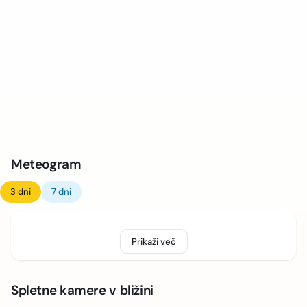
Meteogram
3 dni
7 dni
Prikaži več
Spletne kamere v bližini