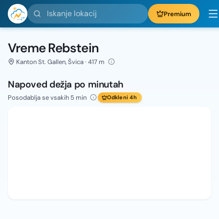
Iskanje lokacij
Premium
Vreme Rebstein
Kanton St. Gallen, Švica · 417 m
Napoved dežja po minutah
Posodablja se vsakih 5 min
Odkleni 4h