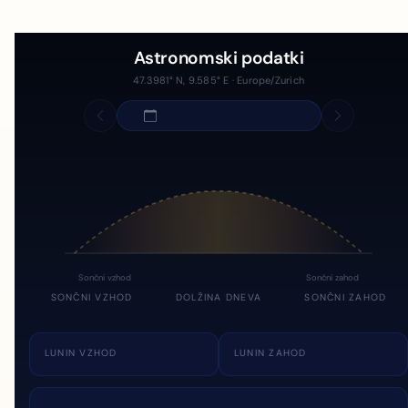
Astronomski podatki
47.3981° N, 9.585° E · Europe/Zurich
Sončni vzhod
Sončni zahod
SONČNI VZHOD
DOLŽINA DNEVA
SONČNI ZAHOD
LUNIN VZHOD
LUNIN ZAHOD