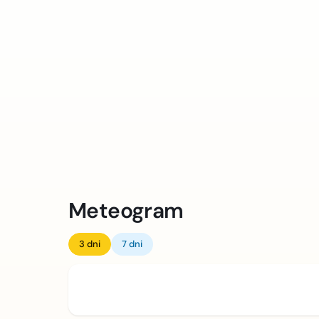
Meteogram
3 dni
7 dni