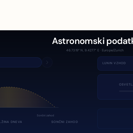
Astronomski podat
46.7319° N, 9.4277° E · Europe/Zurich
LUNIN VZHOD
OSVETL
Sončni zahod
LŽINA DNEVA
SONČNI ZAHOD