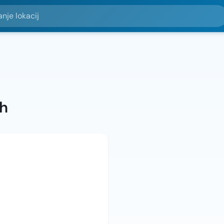
okacij
ah