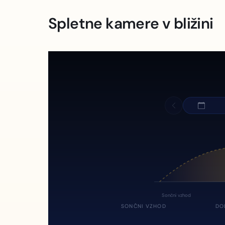
Spletne kamere v bližini
Sončni vzhod
SONČNI VZHOD
DO