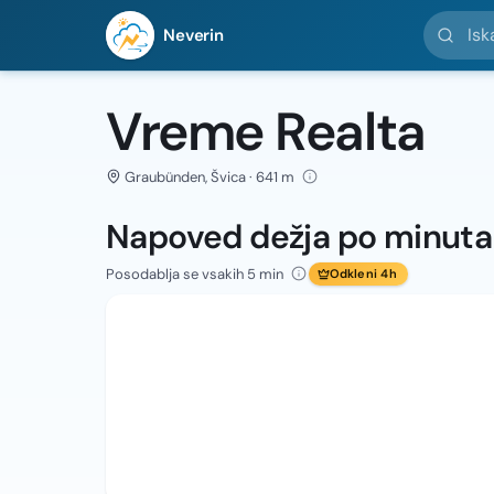
Iskanje l
Neverin
Vreme Realta
Graubünden, Švica · 641 m
Napoved dežja po minut
Posodablja se vsakih 5 min
Odkleni 4h