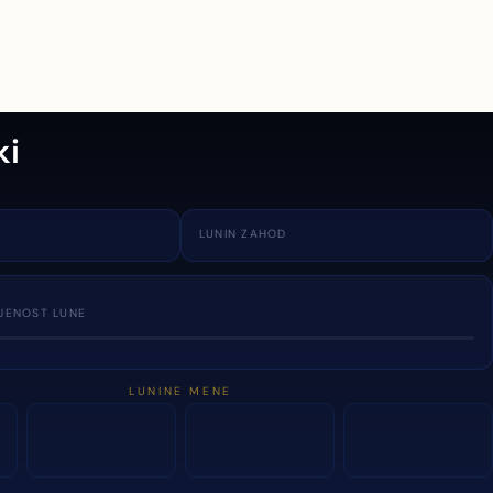
ki
LUNIN ZAHOD
JENOST LUNE
LUNINE MENE