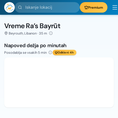
Iskanje lokacij
Premium
Vreme Ra’s Bayrūt
Beyrouth, Libanon · 35 m
Napoved dežja po minutah
Posodablja se vsakih 5 min
Odkleni 4h