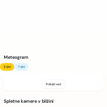
Meteogram
3 dni
7 dni
Prikaži več
Spletne kamere v bližini