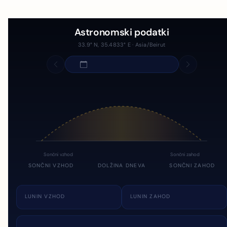
Astronomski podatki
33.9° N, 35.4833° E · Asia/Beirut
Sončni vzhod
Sončni zahod
SONČNI VZHOD
DOLŽINA DNEVA
SONČNI ZAHOD
LUNIN VZHOD
LUNIN ZAHOD