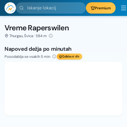
Iskanje lokacij
Premium
Vreme Raperswilen
Thurgau, Švica · 584 m
Napoved dežja po minutah
Posodablja se vsakih 5 min
Odkleni 4h