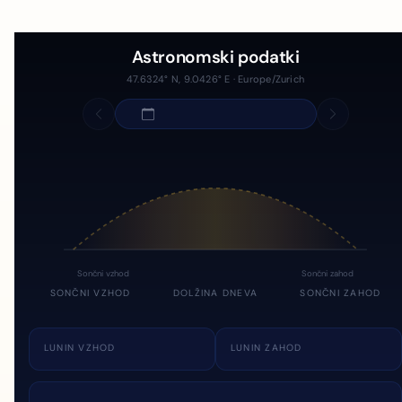
Astronomski podatki
47.6324° N, 9.0426° E · Europe/Zurich
Sončni vzhod
Sončni zahod
SONČNI VZHOD
DOLŽINA DNEVA
SONČNI ZAHOD
LUNIN VZHOD
LUNIN ZAHOD