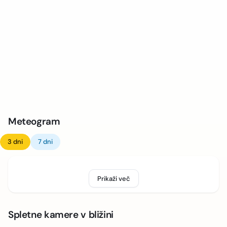
Meteogram
3 dni
7 dni
Prikaži več
Spletne kamere v bližini