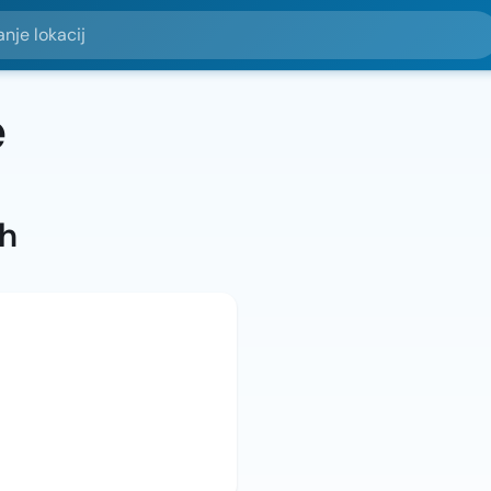
okacij
e
ah