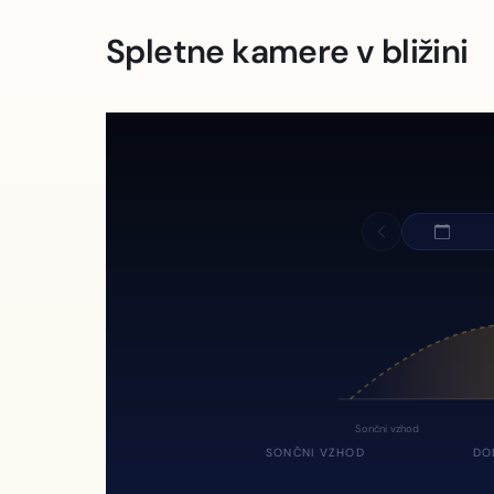
Spletne kamere v bližini
Sončni vzhod
SONČNI VZHOD
DO