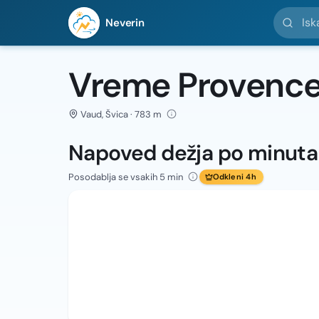
Iskanje l
Neverin
Vreme Provenc
Vaud, Švica · 783 m
Napoved dežja po minut
Posodablja se vsakih 5 min
Odkleni 4h