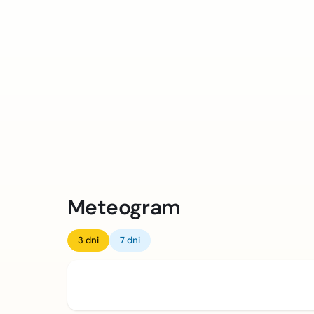
Meteogram
3 dni
7 dni