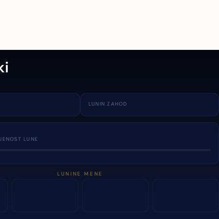
ki
LUNIN ZAHOD
JENOST LUNE
LUNINE MENE