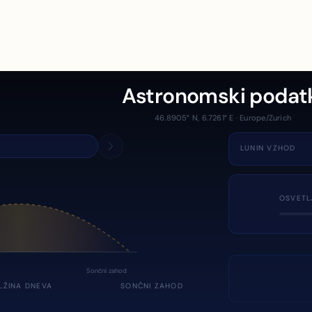
Astronomski podat
46.8905° N, 6.7261° E · Europe/Zurich
LUNIN VZHOD
OSVETL
Sončni zahod
LŽINA DNEVA
SONČNI ZAHOD