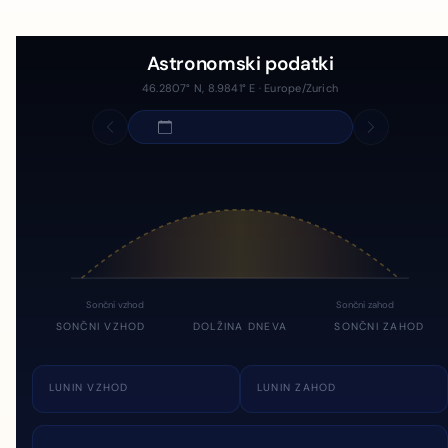
Astronomski podatki
46.2807° N, 8.9841° E · Europe/Zurich
Sončni vzhod
Sončni zahod
SONČNI VZHOD
DOLŽINA DNEVA
SONČNI ZAHOD
LUNIN VZHOD
LUNIN ZAHOD