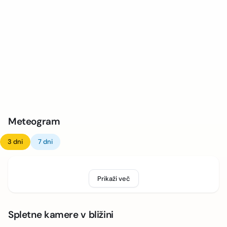
Meteogram
3 dni
7 dni
Prikaži več
Spletne kamere v bližini