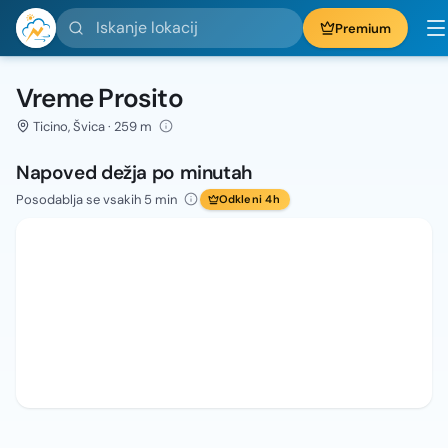
Iskanje lokacij
Premium
Vreme Prosito
Ticino, Švica · 259 m
Napoved dežja po minutah
Posodablja se vsakih 5 min
Odkleni 4h