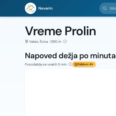
Iskanje l
Neverin
Vreme Prolin
Valais, Švica · 1280 m
Napoved dežja po minut
Posodablja se vsakih 5 min
Odkleni 4h