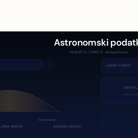
Astronomski podat
46.1655° N, 7.3961° E · Europe/Zurich
LUNIN VZHOD
OSVETL
Sončni zahod
LŽINA DNEVA
SONČNI ZAHOD