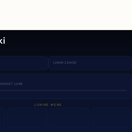
ki
LUNIN ZAHOD
JENOST LUNE
LUNINE MENE