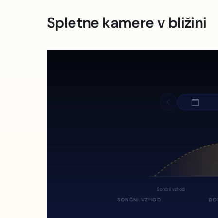
Spletne kamere v bližini
Sončni vzhod
SONČNI VZHOD
DO