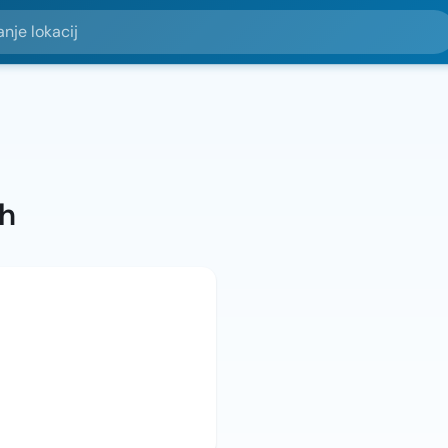
okacij
ah