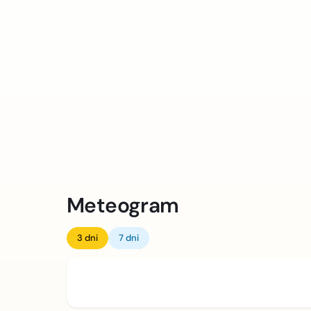
Meteogram
3 dni
7 dni