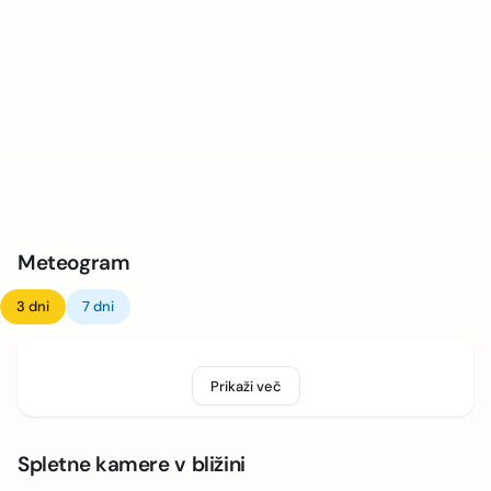
Meteogram
3 dni
7 dni
Prikaži več
Spletne kamere v bližini