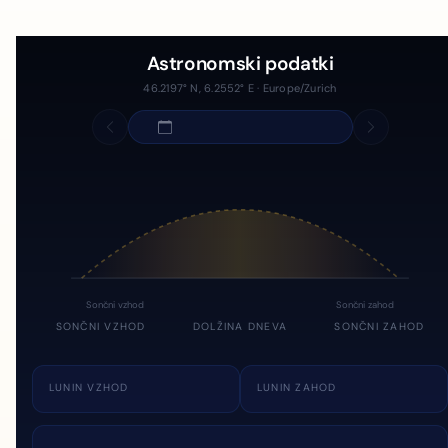
Astronomski podatki
46.2197° N, 6.2552° E · Europe/Zurich
Sončni vzhod
Sončni zahod
SONČNI VZHOD
DOLŽINA DNEVA
SONČNI ZAHOD
LUNIN VZHOD
LUNIN ZAHOD