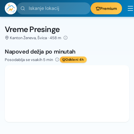
Iskanje lokacij
Premium
Vreme Presinge
Kanton Ženeva, Švica · 458 m
Napoved dežja po minutah
Posodablja se vsakih 5 min
Odkleni 4h